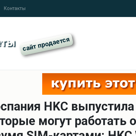
Контакты
еты
спания HKC выпустила
торые могут работать 
умя SIM-картами: HKC