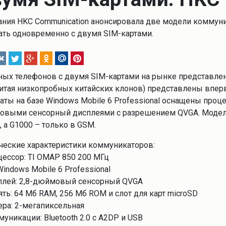
ния HKC Communication анонсировала две модели коммуни
ать одновременно с двумя SIM-картами.
ых телефонов с двумя SIM-картами на рынке представлен
читая низкопробных китайских клонов) представлены впер
аты на базе Windows Mobile 6 Professional оснащены проце
выми сенсорный дисплеями с разрешением QVGA. Модель
 а G1000 – только в GSM.
ческие характеристики коммуникаторов:
цессор: TI OMAP 850 200 МГц
 Windows Mobile 6 Professional
плей: 2,8-дюймовый сенсорный QVGA
ять: 64 Мб RAM, 256 Мб ROM и слот для карт microSD
ера: 2-мегапиксельная
муникации: Bluetooth 2.0 с A2DP и USB