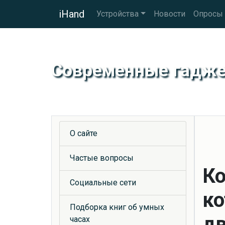
iHand
Устройства
Новости
Опросы
Современные гадж
О сайте
Частые вопросы
Ко
Социальные сети
ко
Подборка книг об умных
дв
часах